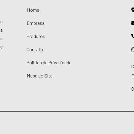
Home
 a
Empresa
ha
Produtos
is
de
Contato
Politica de Privacidade
C
M
Mapa do Site
C